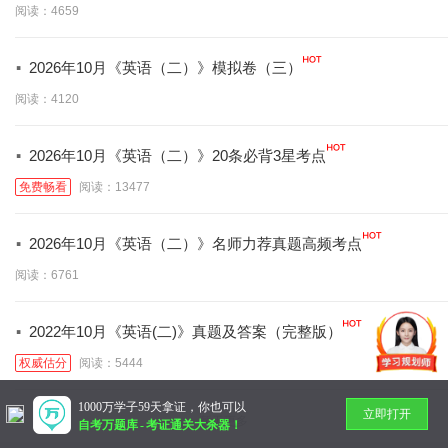
阅读：4659
·
2026年10月《英语（二）》模拟卷（三）
阅读：4120
·
2026年10月《英语（二）》20条必背3星考点
免费畅看
阅读：13477
·
2026年10月《英语（二）》名师力荐真题高频考点
阅读：6761
·
2022年10月《英语(二)》真题及答案（完整版）
权威估分
阅读：5444
1000万学子59天拿证，你也可以
立即打开
暂无更多
自考万题库
-
考证通关大杀器！