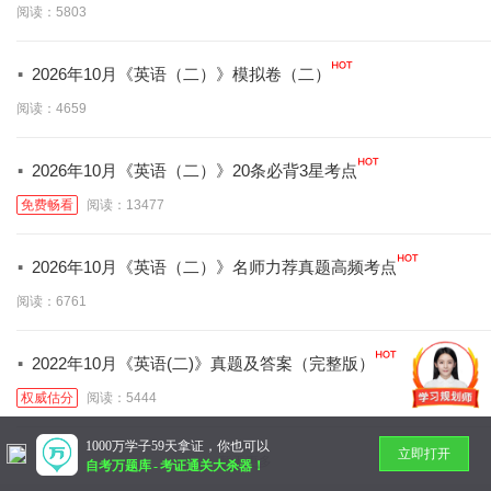
阅读：5803
·
2026年10月《英语（二）》模拟卷（二）
阅读：4659
·
2026年10月《英语（二）》20条必背3星考点
免费畅看
阅读：13477
·
2026年10月《英语（二）》名师力荐真题高频考点
阅读：6761
·
2022年10月《英语(二)》真题及答案（完整版）
权威估分
阅读：5444
1000万学子59天拿证，你也可以
立即打开
暂无更多
自考万题库
-
考证通关大杀器！