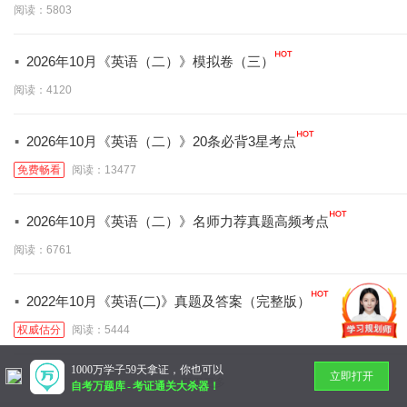
阅读：5803
·
2026年10月《英语（二）》模拟卷（三）
阅读：4120
·
2026年10月《英语（二）》20条必背3星考点
免费畅看
阅读：13477
·
2026年10月《英语（二）》名师力荐真题高频考点
阅读：6761
·
2022年10月《英语(二)》真题及答案（完整版）
权威估分
阅读：5444
1000万学子59天拿证，你也可以
立即打开
暂无更多
自考万题库
-
考证通关大杀器！