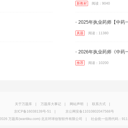
新教材
阅读：9040
·
2025年执业药师【中
真题
阅读：11380
·
2026年执业药师《中
推荐
阅读：10200
关于万题库
|
万题库大事记
|
网站声明
|
联系方式
|
京ICP备16038139号-51
|
京公网安备11010802047568号
2026 万题库(wantiku.com) 北京环球创智软件有限公司 | 社会统一信用代码：91110