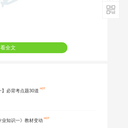
查看全文
一】必背考点题30道
学专业知识一》教材变动