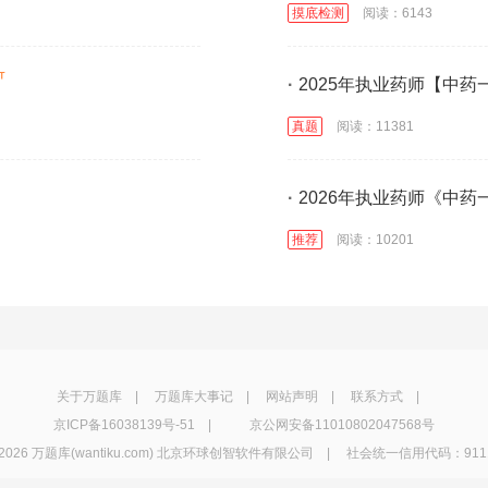
摸底检测
阅读：6143
·
2025年执业药师【中
真题
阅读：11381
·
2026年执业药师《中
推荐
阅读：10201
关于万题库
|
万题库大事记
|
网站声明
|
联系方式
|
京ICP备16038139号-51
|
京公网安备11010802047568号
2026 万题库(wantiku.com) 北京环球创智软件有限公司 | 社会统一信用代码：91110