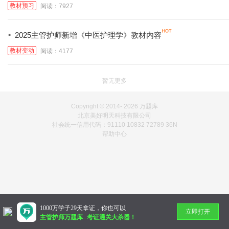
教材预习
阅读：7927
·
2025主管护师新增《中医护理学》教材内容
教材变动
阅读：4177
暂无更多
Copyright © 2014-
2026 万题库
北京美好明天科技有限公司
社会统一信用代码：91110 10832 72789 36N
帮助中心
1000万学子29天拿证，你也可以
立即打开
主管护师万题库
-
考证通关大杀器！