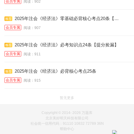
会员专属
阅读：902
2025年注会《经济法》零基础必背核心考点20条【学
霸总结】
会员专属
阅读：907
2025年注会《经济法》必考知识点24条【提分捡漏】
会员专属
阅读：911
2025年注会《经济法》必背核心考点25条
会员专属
阅读：915
暂无更多
Copyright © 2014-
2026 万题库
北京美好明天科技有限公司
社会统一信用代码：91110 10832 72789 36N
帮助中心