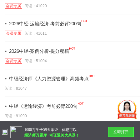
会员专属
阅读：41020
·
2026中经-运输经济-考前必背200句
会员专属
阅读：41011
·
2026中经-案例分析-提分秘籍
会员专属
阅读：51004
·
中级经济师《人力资源管理》高频考点
阅读：81047
·
中经《运输经济》考前必背200句
阅读：91090
1000万学子59天拿证，你也可以
立即打开
暂无更多
经济师万题库
-
考证通关大杀器！