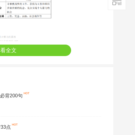
查看全文
前必背200句
33点