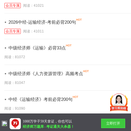
会员专属
阅读：41021
·
2026中经-运输经济-考前必背200句
会员专属
阅读：41011
·
中级经济师《运输》必背33点
阅读：81072
·
中级经济师《人力资源管理》高频考点
阅读：81047
·
中经《运输经济》考前必背200句
阅读：91090
1000万学子59天拿证，你也可以
立即打开
暂无更多
经济师万题库
-
考证通关大杀器！