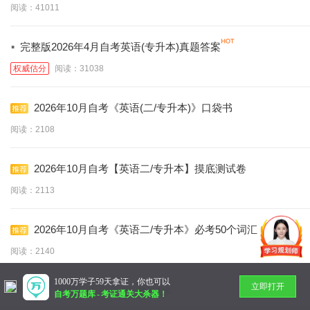
阅读：41011
·
完整版2026年4月自考英语(专升本)真题答案
权威估分
阅读：31038
2026年10月自考《英语(二/专升本)》口袋书
阅读：2108
2026年10月自考【英语二/专升本】摸底测试卷
阅读：2113
2026年10月自考《英语二/专升本》必考50个词汇
阅读：2140
1000万学子59天拿证，你也可以
立即打开
暂无更多
自考万题库
-
考证通关大杀器！