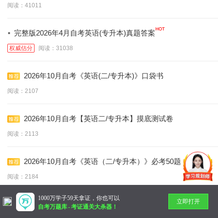
阅读：41011
·
完整版2026年4月自考英语(专升本)真题答案
权威估分
阅读：31038
2026年10月自考《英语(二/专升本)》口袋书
阅读：2107
2026年10月自考【英语二/专升本】摸底测试卷
阅读：2113
2026年10月自考《英语（二/专升本）》必考50题
阅读：2184
1000万学子59天拿证，你也可以
立即打开
暂无更多
自考万题库
-
考证通关大杀器！