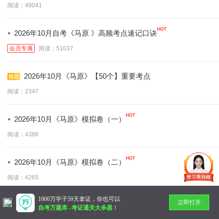
阅读：48041
·
2026年10月自考《马原 》高频考点速记口诀
会员专属
阅读：51037
2026年10月《马原》【50个】重要考点
阅读：2347
·
2026年10月《马原》模拟卷（一）
阅读：4388
·
2026年10月《马原》模拟卷（二）
阅读：4265
1000万学子59天拿证，你也可以
立即打开
暂无更多
自考万题库
-
考证通关大杀器！