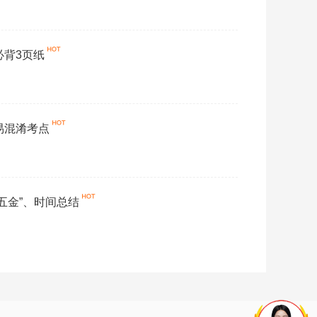
必背3页纸
易混淆考点
“五金”、时间总结