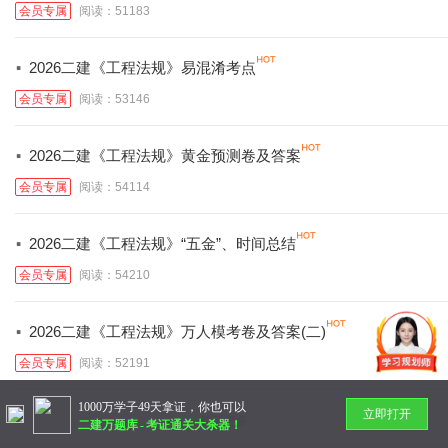
会员专属
阅读：51183
·
2026二建《工程法规》易混淆考点
会员专属
阅读：53146
·
2026二建《工程法规》黄金预测卷及答案
会员专属
阅读：54114
·
2026二建《工程法规》“五金”、时间总结
会员专属
阅读：54210
·
2026二建《工程法规》万人模考卷及答案(二)
会员专属
阅读：52191
1000万学子49天拿证，你也可以
立即打开
暂无更多
二建万题库
-
考证通关大杀器！